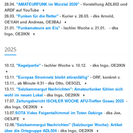
28.04.
"AMATEURFUNK im Mürztal 2026"
- Vorstellung ADL602 und
ARDF auf YouTube
♦
28.03.
"Funken für die Retter"
- Kurier v. 28.03. - dks Arnold,
OE1IAH und Andreas, OE3BAJ
♦
21.01.
"Funkamateure am Eis"
- Ischler Woche v. 21.01. - dks
Ingo, OE2IKN
♦
2025
10.12.
"Kegelpartie"
- Ischler Woche v. 10.12. - dks Ingo, OE2IKN
♦
13.11.
"Europas Stromnetz bleibt störanfällig"
- ORF, konkret v.
13.11., ab Minute 4:31 - dks Otto, OE5OZL
♦
13.11.
"Salzkammergut Nachrichten": Amateurfunker fühlen sich
wohl im neuen Lokal
- dks Ingo, OE2IKN
♦
17.07.
Zeitungsbericht ISCHLER WOCHE AFU-Treffen Gosau 2025
-
dks Ingo, OE2IKN
♦
13.07.
SOTA Video Feigentalhimmel im Toten Gebirge
-
dks Joe,
OE5JFE
♦
12.06.
"Salzkammergut Nachrichten" (Salzburger Woche): Artikel
über die Ortsgruppe ADL504
- dks Ingo, OE2IKN
♦