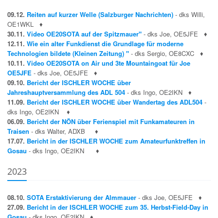
09.12.
Reiten auf kurzer Welle (Salzburger Nachrichten)
- dks Willi,
OE1WKL
♦
30.11.
Video OE20SOTA auf der Spitzmauer"
- dks Joe, OE5JFE
♦
12.11.
Wie ein alter Funkdienst die Grundlage für moderne
Technologien bildete (Kleinen Zeitung) "
- dks Sergio, OE8CXC
♦
10.11.
Video OE20SOTA on Air und 3te Mountaingoat für Joe
OE5JFE
- dks Joe, OE5JFE
♦
09.10.
Bericht der ISCHLER WOCHE über
Jahreshauptversammlung des ADL 504
- dks Ingo, OE2IKN
♦
11.09.
Bericht der ISCHLER WOCHE über Wandertag des ADL504
-
dks Ingo, OE2IKN
♦
06.09.
Bericht der NÖN über Ferienspiel mit Funkamateuren in
Traisen
- dks Walter, ADXB
♦
17.07.
Bericht in der ISCHLER WOCHE zum Amateurfunktreffen in
Gosau
- dks Ingo, OE2IKN
♦
2023
08.10.
SOTA Erstaktivierung der Almmauer
- dks Joe, OE5JFE
♦
27.09.
Bericht in der ISCHLER WOCHE zum 35. Herbst-Field-Day in
Gosau
- dks Ingo, OE2IKN
♦