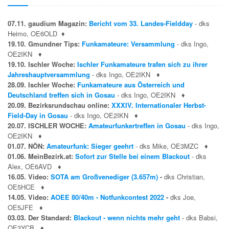
07.11. gaudium Magazin:
Bericht vom 33. Landes-Fieldday
- dks
Heimo, OE6OLD
♦
19.10. Gmundner Tips:
Funkamateure: Versammlung
- dks Ingo,
OE2IKN
♦
19.10. Ischler Woche:
Ischler Funkamateure trafen sich zu ihrer
Jahreshauptversammlung
- dks Ingo, OE2IKN
♦
28.09. Ischler Woche:
Funkamateure aus Österreich und
Deutschland treffen sich in Gosau
- dks Ingo, OE2IKN
♦
20.09. Bezirksrundschau online:
XXXIV. Internationaler Herbst-
Field-Day in Gosau
- dks Ingo, OE2IKN
♦
20.07. ISCHLER WOCHE:
Amateurfunkertreffen in Gosau
- dks Ingo,
OE2IKN
♦
01.07. NÖN:
Amateurfunk: Sieger geehrt
- dks Mike, OE3MZC
♦
01.06. MeinBezirk.at:
Sofort zur Stelle bei einem Blackout
- dks
Alex, OE6AVD
♦
16.05. Video:
SOTA am Großvenediger (3.657m)
-
dks Christian,
OE5HCE
♦
14.05. Video:
AOEE 80/40m - Notfunkcontest 2022
-
dks Joe,
OE5JFE
♦
03.03. Der Standard:
Blackout - wenn nichts mehr geht
- dks Babsi,
OE3YCB
♦