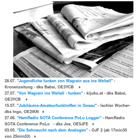
28.07. "
Jugendliche funken von Wagrain aus ins Weltall
" -
Kronenzeitung - dks Babsi, OE3YCB
♦
27.07.
"Von Wagrain ins Weltall - funken"
- kijuku.at - dks Babsi,
OE3YCB
♦
15.07. "
Jubiläums-Amateurfunktreffen in Gosau
" - Ischler Wocher-
dks Ingo, OE2IKN
♦
27.06.
"HamRadio SOTA Conference PoLo Logger"
-
HamRadio
SOTA Conference PoLo - dks Joe, OE5JFE
♦
03.05.
"Die Sehnsucht nach dem Analogen"
-
OJF 2 (ab 17min35
von 25min53)
♦