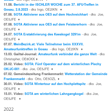
11.08.
Bericht in der ISCHLER WOCHE zum 37. AFU-Treffen in
Gosau, 2.8.2023
- dks Ingo, OE2IKN
♦
07.08.
SOTA Aktivierer aus OE5 auf dem Hochreichhart
- dks Joe,
OE5JFE
♦
07.08.
SOTA Aktivierer aus OE5 auf dem Feistererhorn
- dks Joe,
OE5JFE
♦
24.07.
SOTA Erstaktivierung des Keeskogel 3291m
- dks Joe,
OE5JFE
♦
07.07.
MeinBezirk.at: Viele Teilnehmer beim XXXVII.
Amateurfunktreffen in Gosau
- dks Ingo, OE2IKN
♦
13.03. Gailtal-Journal:
Amateurfunk verbindet die ganze Welt
- dks
Christopher, OE8CKK
♦
25.02. Video:
SOTA: Fünf Operator auf dem winterlichen Plechy
OK/JC-001
- dks Joe, OE5JFE
♦
07.02. Gemeindezeitung Frankenmarkt:
Wetterstation der Gemeinde
Frankenmarkt
- dks Otto, OE5OZL
♦
30.01. Video:
SOTA Wintertour auf den Hochplettspitz
- dks Joe,
OE5JFE
♦
15.01. Video:
SOTA am winterlichen Lahngangkogel
- dks Joe,
OE5JFE
♦
2022