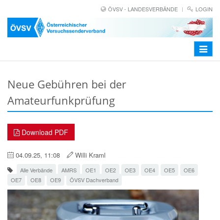
ÖVSV - LANDESVERBÄNDE
LOGIN
Toggle
navigat
Neue Gebühren bei der
Amateurfunkprüfung
Download PDF
04.09.25, 11:08
Willi Kraml
Alle Verbände
AMRS
OE1
OE2
OE3
OE4
OE5
OE6
OE7
OE8
OE9
ÖVSV Dachverband