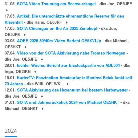
31.05.
SOTA Video Traumtag am Beerwurzkogel
- dks Joe, OE5JFE
♦
17.05.
Artikel: Die unterschätzte ehrenamtliche Reserve für den
Krisenfall
- dks Hans, OE6JRF
♦
17.05.
SOTA Chiemgau on the Air 2025 Zenokopf
- dks Joe,
OE5JFE
♦
03.05.
AOEE 2025 80/40m Video Bericht OE5XVL/p
- dks Michael,
OE5HKT
♦
07.04.
Video von der SOTA Aktivierung nahe Tromso Norwegen
-
dks Joe, OE5JFE
♦
29.01.
Ischler Woche: Bericht zur Eisstockpartie von ADL504
- dks
Ingo, OE2IKN
♦
15.01.
KurierTV: Faszination Amateurfunk: Manfred Belak funkt seit
70 Jahren
- dks Willi, OE1WKL
♦
12.01.
SOTA Aktivierung des Hexenturm bei bestem Herbstwetter
-
dks Joe, OE5JFE
♦
01.01.
SOTA und Jahresrückblick 2024 von Michael OE5HKT
- dks
Michael, OE5HKT
♦
2024