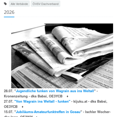
Alle Verbände
ÖVSV Dachverband
2026
28.07. "
Jugendliche funken von Wagrain aus ins Weltall
" -
Kronenzeitung - dks Babsi, OE3YCB
♦
27.07.
"Von Wagrain ins Weltall - funken"
- kijuku.at - dks Babsi,
OE3YCB
♦
15.07. "
Jubiläums-Amateurfunktreffen in Gosau
" - Ischler Wocher-
dks Ingo, OE2IKN
♦