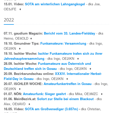
15.01. Video:
SOTA am winterlichen Lahngangkogel
- dks Joe,
OE5JFE
♦
2022
07.11. gaudium Magazin:
Bericht vom 33. Landes-Fieldday
- dks
Heimo, OE6OLD
♦
19.10. Gmundner Tips:
Funkamateure: Versammlung
- dks Ingo,
OE2IKN
♦
19.10. Ischler Woche:
Ischler Funkamateure trafen sich zu ihrer
Jahreshauptversammlung
- dks Ingo, OE2IKN
♦
28.09. Ischler Woche:
Funkamateure aus Österreich und
Deutschland treffen sich in Gosau
- dks Ingo, OE2IKN
♦
20.09. Bezirksrundschau online:
XXXIV. Internationaler Herbst-
Field-Day in Gosau
- dks Ingo, OE2IKN
♦
20.07. ISCHLER WOCHE:
Amateurfunkertreffen in Gosau
- dks Ingo,
OE2IKN
♦
01.07. NÖN:
Amateurfunk: Sieger geehrt
- dks Mike, OE3MZC
♦
01.06. MeinBezirk.at:
Sofort zur Stelle bei einem Blackout
- dks
Alex, OE6AVD
♦
16.05. Video:
SOTA am Großvenediger (3.657m)
-
dks Christian,