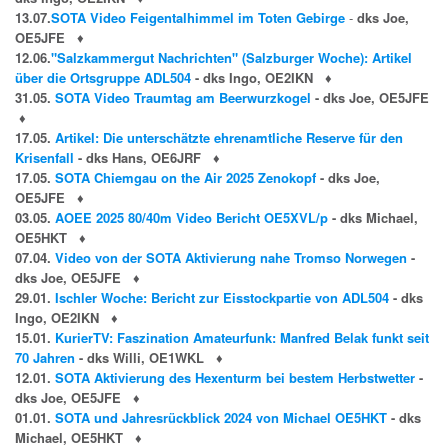
13.07.
SOTA Video Feigentalhimmel im Toten Gebirge
-
dks Joe,
OE5JFE
♦
12.06.
"Salzkammergut Nachrichten" (Salzburger Woche): Artikel
über die Ortsgruppe ADL504
- dks Ingo, OE2IKN
♦
31.05.
SOTA Video Traumtag am Beerwurzkogel
- dks Joe, OE5JFE
♦
17.05.
Artikel: Die unterschätzte ehrenamtliche Reserve für den
Krisenfall
- dks Hans, OE6JRF
♦
17.05.
SOTA Chiemgau on the Air 2025 Zenokopf
- dks Joe,
OE5JFE
♦
03.05.
AOEE 2025 80/40m Video Bericht OE5XVL/p
- dks Michael,
OE5HKT
♦
07.04.
Video von der SOTA Aktivierung nahe Tromso Norwegen
-
dks Joe, OE5JFE
♦
29.01.
Ischler Woche: Bericht zur Eisstockpartie von ADL504
- dks
Ingo, OE2IKN
♦
15.01.
KurierTV: Faszination Amateurfunk: Manfred Belak funkt seit
70 Jahren
- dks Willi, OE1WKL
♦
12.01.
SOTA Aktivierung des Hexenturm bei bestem Herbstwetter
-
dks Joe, OE5JFE
♦
01.01.
SOTA und Jahresrückblick 2024 von Michael OE5HKT
- dks
Michael, OE5HKT
♦