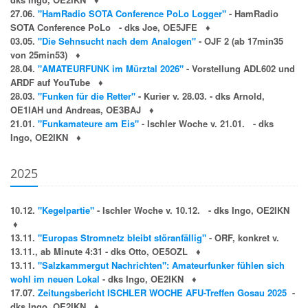
27.06.
"HamRadio SOTA Conference PoLo Logger"
-
HamRadio
SOTA Conference PoLo - dks Joe, OE5JFE
♦
03.05.
"Die Sehnsucht nach dem Analogen"
-
OJF 2 (ab 17min35
von 25min53)
♦
28.04.
"AMATEURFUNK im Mürztal 2026"
- Vorstellung ADL602 und
ARDF auf YouTube
♦
28.03.
"Funken für die Retter"
- Kurier v. 28.03. - dks Arnold,
OE1IAH und Andreas, OE3BAJ
♦
21.01.
"Funkamateure am Eis"
- Ischler Woche v. 21.01. - dks
Ingo, OE2IKN
♦
2025
10.12.
"Kegelpartie"
- Ischler Woche v. 10.12. - dks Ingo, OE2IKN
♦
13.11.
"Europas Stromnetz bleibt störanfällig"
- ORF, konkret v.
13.11., ab Minute 4:31 - dks Otto, OE5OZL
♦
13.11.
"Salzkammergut Nachrichten": Amateurfunker fühlen sich
wohl im neuen Lokal
- dks Ingo, OE2IKN
♦
17.07.
Zeitungsbericht ISCHLER WOCHE AFU-Treffen Gosau 2025
-
dks Ingo, OE2IKN
♦