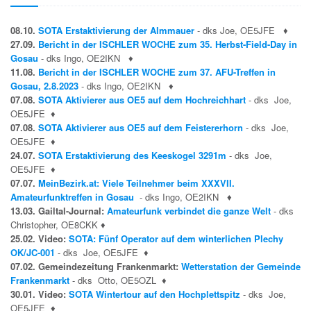
08.10.
SOTA Erstaktivierung der Almmauer
- dks Joe, OE5JFE
♦
27.09.
Bericht in der ISCHLER WOCHE zum 35. Herbst-Field-Day in
Gosau
- dks Ingo, OE2IKN
♦
11.08.
Bericht in der ISCHLER WOCHE zum 37. AFU-Treffen in
Gosau, 2.8.2023
- dks Ingo, OE2IKN
♦
07.08.
SOTA Aktivierer aus OE5 auf dem Hochreichhart
- dks Joe,
OE5JFE
♦
07.08.
SOTA Aktivierer aus OE5 auf dem Feistererhorn
- dks Joe,
OE5JFE
♦
24.07.
SOTA Erstaktivierung des Keeskogel 3291m
- dks Joe,
OE5JFE
♦
07.07.
MeinBezirk.at: Viele Teilnehmer beim XXXVII.
Amateurfunktreffen in Gosau
- dks Ingo, OE2IKN
♦
13.03. Gailtal-Journal:
Amateurfunk verbindet die ganze Welt
- dks
Christopher, OE8CKK
♦
25.02. Video:
SOTA: Fünf Operator auf dem winterlichen Plechy
OK/JC-001
- dks Joe, OE5JFE
♦
07.02. Gemeindezeitung Frankenmarkt:
Wetterstation der Gemeinde
Frankenmarkt
- dks Otto, OE5OZL
♦
30.01. Video:
SOTA Wintertour auf den Hochplettspitz
- dks Joe,
OE5JFE
♦