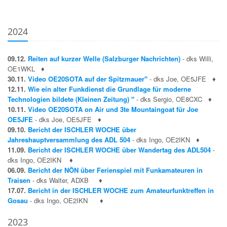
2024
09.12.
Reiten auf kurzer Welle (Salzburger Nachrichten)
- dks Willi,
OE1WKL
♦
30.11.
Video OE20SOTA auf der Spitzmauer"
- dks Joe, OE5JFE
♦
12.11.
Wie ein alter Funkdienst die Grundlage für moderne
Technologien bildete (Kleinen Zeitung) "
- dks Sergio, OE8CXC
♦
10.11.
Video OE20SOTA on Air und 3te Mountaingoat für Joe
OE5JFE
- dks Joe, OE5JFE
♦
09.10.
Bericht der ISCHLER WOCHE über
Jahreshauptversammlung des ADL 504
- dks Ingo, OE2IKN
♦
11.09.
Bericht der ISCHLER WOCHE über Wandertag des ADL504
-
dks Ingo, OE2IKN
♦
06.09.
Bericht der NÖN über Ferienspiel mit Funkamateuren in
Traisen
- dks Walter, ADXB
♦
17.07.
Bericht in der ISCHLER WOCHE zum Amateurfunktreffen in
Gosau
- dks Ingo, OE2IKN
♦
2023