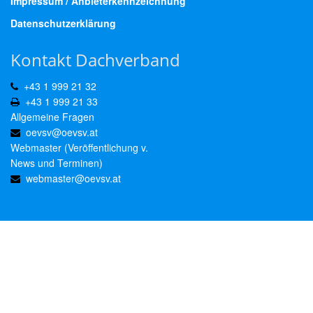
Impressum / Anbieterkennzeichnung
Datenschutzerklärung
Kontakt Dachverband
+43 1 999 21 32
+43 1 999 21 33
Allgemeine Fragen
oevsv@oevsv.at
Webmaster (Veröffentlichung v.
News und Terminen)
webmaster@oevsv.at