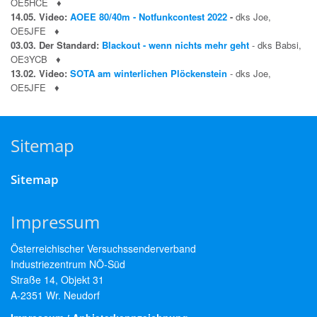
OE5HCE
♦
14.05. Video:
AOEE 80/40m - Notfunkcontest 2022
-
dks Joe,
OE5JFE
♦
03.03. Der Standard:
Blackout - wenn nichts mehr geht
- dks Babsi,
OE3YCB
♦
13.02. Video:
SOTA am winterlichen Plöckenstein
- dks Joe,
OE5JFE
♦
Sitemap
Sitemap
Impressum
Österreichischer Versuchssenderverband
Industriezentrum NÖ-Süd
Straße 14, Objekt 31
A-2351 Wr. Neudorf