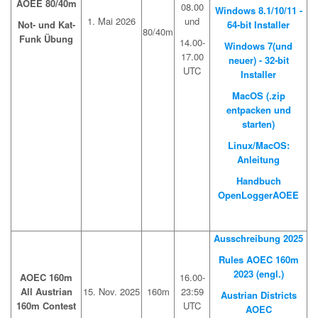
AOEE 80/40m
08.00
Windows 8.1/10/11 -
1. Mai 2026
und
Not- und Kat-
64-bit Installer
80/40m
Funk Übung
14.00-
Windows 7(und
17.00
neuer) - 32-bit
UTC
Installer
MacOS (.zip
entpacken und
starten)
Linux/MacOS:
Anleitung
Handbuch
OpenLoggerAOEE
Ausschreibung
2025
Rules AOEC 160m
2023 (engl.)
AOEC 160m
16.00-
All Austrian
15. Nov. 2025
160m
23:59
Austrian Districts
160m Contest
UTC
AOEC