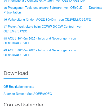
#4 Internationale Contest-Aktivitäten - von OE5TXF/G3TXF
#5 Propagation Tools und andere Software - von OE6CLD
-
Download
Präsentation
#6 Vorbereitung für den AOEE 80/40m - von OE2VEL&OE5JFE
#7 Projekt Weltrekord beim CQWW DX CW Contest - von
OE1EMS/E77DX
#8 AOEE 80/40m 2025 - Infos und Neuerungen - von
OE8KDK&OE5JFE
#9 AOEE 80/40m 2026 - Infos und Neuerungen - von
OE8KDK&OE5JFE
Download
OE-Bezirkskennerliste
Austrian District Map AOEE/AOEC
Contestkalender