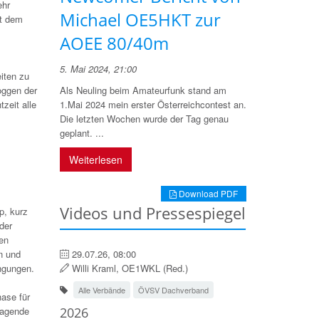
ehr
Michael OE5HKT zur
it dem
AOEE 80/40m
5. Mai 2024, 21:00
iten zu
Als Neuling beim Amateurfunk stand am
oggen der
1.Mai 2024 mein erster Österreichcontest an.
zeit alle
Die letzten Wochen wurde der Tag genau
geplant. ...
Weiterlesen
Download PDF
Videos und Pressespiegel
p, kurz
der
gen
29.07.26, 08:00
n und
Willi Kraml, OE1WKL (Red.)
ingungen.
Alle Verbände
ÖVSV Dachverband
hase für
2026
ragende