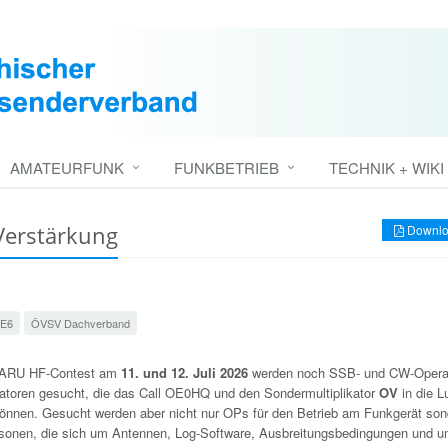
AMATEURFUNK
FUNKBETRIEB
TECHNIK + WIKI
Verstärkung
Downlo
E6
ÖVSV Dachverband
 IARU HF-Contest am
11. und 12. Juli 2026
werden noch SSB- und CW-Opera
atoren gesucht, die das Call OE0HQ und den Sondermultiplikator
OV
in die L
können. Gesucht werden aber nicht nur OPs für den Betrieb am Funkgerät so
sonen, die sich um Antennen, Log-Software, Ausbreitungsbedingungen und u