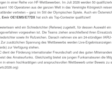
ungen in einer Reihe von HF-Wettbewerben. Im Juli 2026 werden 50 qualifizier
esamt 100 Operatoren aus der ganzen Welt in das Vereinigte Königreich reisen
atländer vertreten – ganz im Stil der Olympischen Spiele. Auch ein Österreich
,
Emir OE1EMS/E77DX
hat sich als Top-Contester qualifiziert!
ierteam wird ein Schiedsrichter (Referee) zugeteilt, für dessen Auswahl ein
gsverfahren vorgesehen ist. Die Teams ziehen anschließend ihren Einsatzsta
hiedsrichter sowie ihr Rufzeichen. Danach nehmen sie am 24-stündigen IARU
l. Zur zusätzlichen Spannung des Wettbewerbs werden Live-Ergebnisanzeigen
ards) zur Verfügung stehen.
 dient der Förderung internationaler Freundschaft und des guten Miteinander
eist des Amateurfunks. Gleichzeitig bietet sie jungen Funkamateuren die Mög
en in einem hochkarätigen und anspruchsvollen Wettbewerb unter Beweis zu s
wrtc2026.org)