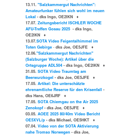
13.11.
"Salzkammergut Nachrichten":
Amateurfunker fühlen sich wohl im neuen
Lokal
- dks Ingo, OE2IKN
♦
17.07.
Zeitungsbericht ISCHLER WOCHE
AFU-Treffen Gosau 2025
- dks Ingo,
OE2IKN
♦
13.07.
SOTA Video Feigentalhimmel im
Toten Gebirge
-
dks Joe, OE5JFE
♦
12.06.
"Salzkammergut Nachrichten"
(Salzburger Woche): Artikel über die
Ortsgruppe ADL504
- dks Ingo, OE2IKN
♦
31.05.
SOTA Video Traumtag am
Beerwurzkogel
- dks Joe, OE5JFE
♦
17.05.
Artikel: Die unterschätzte
ehrenamtliche Reserve für den Krisenfall
-
dks Hans, OE6JRF
♦
17.05.
SOTA Chiemgau on the Air 2025
Zenokopf
- dks Joe, OE5JFE
♦
03.05.
AOEE 2025 80/40m Video Bericht
OE5XVL/p
- dks Michael, OE5HKT
♦
07.04.
Video von der SOTA Aktivierung
nahe Tromso Norwegen
- dks Joe,