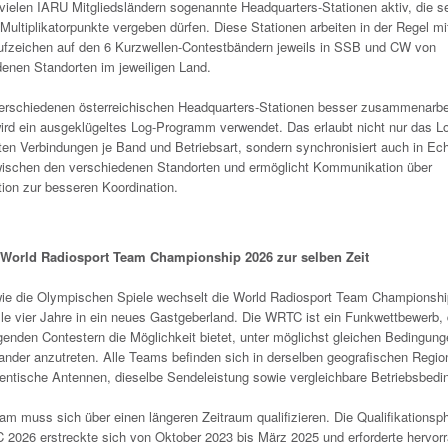
vielen IARU Mitgliedsländern sogenannte Headquarters-Stationen aktiv, die s
Multiplikatorpunkte vergeben dürfen. Diese Stationen arbeiten in der Regel m
ufzeichen auf den 6 Kurzwellen-Contestbändern jeweils in SSB und CW von
denen Standorten im jeweiligen Land.
erschiedenen österreichischen Headquarters-Stationen besser zusammenarbe
wird ein ausgeklügeltes Log-Programm verwendet. Das erlaubt nicht nur das L
ten Verbindungen je Band und Betriebsart, sondern synchronisiert auch in Echt
schen den verschiedenen Standorten und ermöglicht Kommunikation über
tion zur besseren Koordination.
World Radiosport Team Championship 2026 zur selben Zeit
wie die Olympischen Spiele wechselt die World Radiosport Team Championshi
le vier Jahre in ein neues Gastgeberland. Die WRTC ist ein Funkwettbewerb, 
genden Contestern die Möglichkeit bietet, unter möglichst gleichen Bedingun
ander anzutreten. Alle Teams befinden sich in derselben geografischen Regio
dentische Antennen, dieselbe Sendeleistung sowie vergleichbare Betriebsbed
m muss sich über einen längeren Zeitraum qualifizieren. Die Qualifikationsp
 2026 erstreckte sich von Oktober 2023 bis März 2025 und erforderte hervor