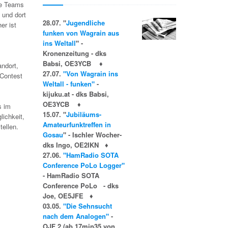
te Teams
 und dort
28.07. "
Jugendliche
er ist
funken von Wagrain aus
ins Weltall
" -
Kronenzeitung - dks
Babsi, OE3YCB
♦
ndort,
27.07.
"Von Wagrain ins
-Contest
Weltall - funken"
-
kijuku.at - dks Babsi,
OE3YCB
♦
s im
15.07. "
Jubiläums-
lichkeit,
Amateurfunktreffen in
tellen.
Gosau
" - Ischler Wocher-
dks Ingo, OE2IKN
♦
27.06.
"HamRadio SOTA
Conference PoLo Logger"
-
HamRadio SOTA
Conference PoLo - dks
Joe, OE5JFE
♦
03.05.
"Die Sehnsucht
nach dem Analogen"
-
OJF 2 (ab 17min35 von