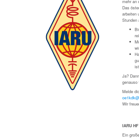
mehr an 
Das öste
arbeiten 
Stunden 
Bi
re
Mö
wi
Ha
gu
is
Ja? Dann 
genauso 
Melde di
oe1kdk@
Wir freu
IARU HF
Ein große