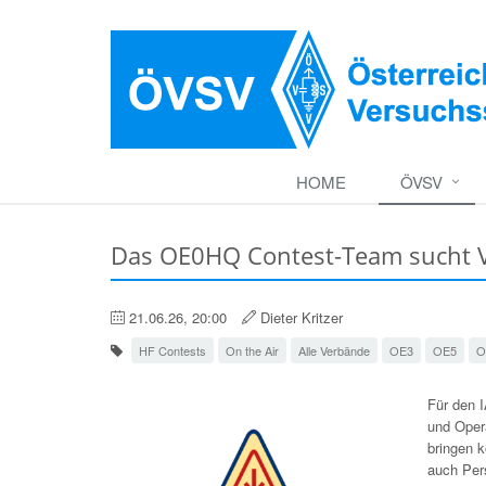
HOME
ÖVSV
Das OE0HQ Contest-Team sucht 
21.06.26, 20:00
Dieter Kritzer
HF Contests
On the Air
Alle Verbände
OE3
OE5
O
Für den
und Oper
bringen 
auch Per