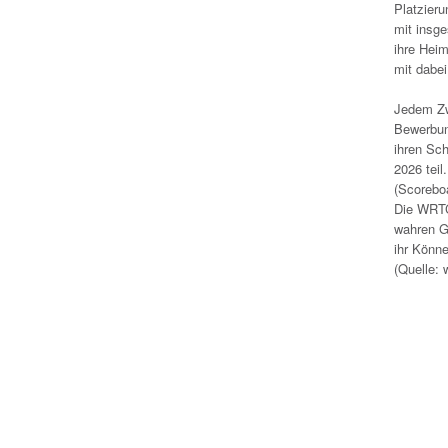
Platzier
mit insg
ihre Heim
mit dabei
Jedem Zwe
Bewerbun
ihren Sc
2026 tei
(Scorebo
Die WRTC
wahren G
ihr Könn
(Quelle: 