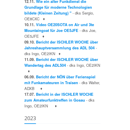
12.11.
Wie ein alter Funkdienst die
Grundlage für moderne Technologien
bildete (Kleinen Zeitung) "
- dks Sergio,
OE8CXC
♦
10.11.
Video OE20SOTA on Air und 3te
Mountaingoat für Joe OE5JFE
- dks Joe,
OE5JFE
♦
09.10.
Bericht der ISCHLER WOCHE über
Jahreshauptversammlung des ADL 504
-
dks Ingo, OE2IKN
♦
11.09.
Bericht der ISCHLER WOCHE über
Wandertag des ADL504
- dks Ingo, OE2IKN
♦
06.09.
Bericht der NÖN über Ferienspiel
mit Funkamateuren in Traisen
- dks Walter,
ADXB
♦
17.07.
Bericht in der ISCHLER WOCHE
zum Amateurfunktreffen in Gosau
- dks
Ingo, OE2IKN
♦
2023