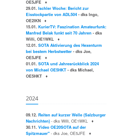
OE5JFE
♦
29.01.
Ischler Woche: Bericht zur
Eisstockpartie von ADL504
- dks Ingo,
OE2IKN
♦
15.01.
KurierTV: Faszination Amateurfunk:
Manfred Belak funkt seit 70 Jahren
- dks
Willi, OE1WKL
♦
12.01.
SOTA Aktivierung des Hexenturm
bei bestem Herbstwetter
- dks Joe,
OE5JFE
♦
01.01.
SOTA und Jahresrückblick 2024
von Michael OE5HKT
- dks Michael,
OE5HKT
♦
2024
09.12.
Reiten auf kurzer Welle (Salzburger
Nachrichten)
- dks Willi, OE1WKL
♦
30.11.
Video OE20SOTA auf der
Spitzmauer"
- dks Joe, OE5JFE
♦