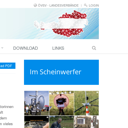
ÖVSV - LANDESVERBÄNDE
LOGIN
DOWNLOAD
LINKS
ad PDF
Im Scheinwerfer
torinnen
uft
ndern
m vieles