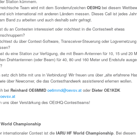
der Station kümmern.
rreichische Team wird mit dem Sonderrufzeichen
OE0HQ
bei diesem Wettbe
und sich international mit anderen Ländern messen. Dieses Call ist jedes Jahr
am Band zu arbeiten und auch deshalb sehr gefragt.
st du an Contesten interessiert oder möchtest in die Contestwelt etwas
inschnuppern?
chtest du über Contest-Software, Transceiver-Steuerung oder Logvernetzun
ssen?
st du eine Station zur Verfügung, die mit Beam-Antennen für 10, 15 und 20 M
ten Drahtantennen (oder Beam) für 40, 80 und 160 Meter und Endstufe ausge
t?
setz dich bitte mit uns in Verbindung! Wir freuen uns über „alte erfahrene Ha
wie über Newcomer, die das Contesthandwerk assistierend erlernen wollen.
ch bei
Reinhard OE6MMD
oe6mmd@oevsv.at
oder
Dieter OE1KDK
oevsv.at
en uns über Verstärkung des OE0HQ-Contestteams!
 World Championship
r internationaler Contest ist die
IARU HF World Championship
. Bei diesem