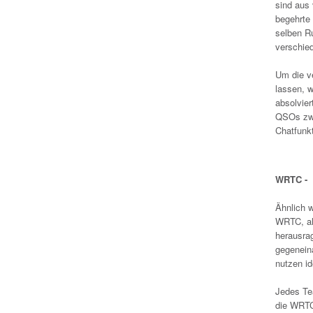
sind aus 
begehrte 
selben R
verschie
Um die v
lassen, 
absolvier
QSOs zwi
Chatfunk
WRTC - 
Ähnlich 
WRTC, al
herausra
gegenein
nutzen i
Jedes Tea
die WRTC