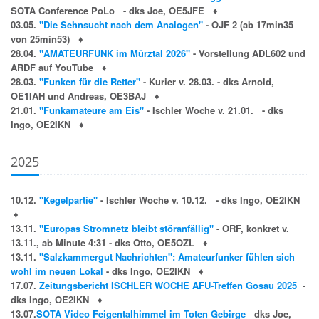
SOTA Conference PoLo - dks Joe, OE5JFE
♦
03.05.
"Die Sehnsucht nach dem Analogen"
-
OJF 2 (ab 17min35
von 25min53)
♦
28.04.
"AMATEURFUNK im Mürztal 2026"
- Vorstellung ADL602 und
ARDF auf YouTube
♦
28.03.
"Funken für die Retter"
- Kurier v. 28.03. - dks Arnold,
OE1IAH und Andreas, OE3BAJ
♦
21.01.
"Funkamateure am Eis"
- Ischler Woche v. 21.01. - dks
Ingo, OE2IKN
♦
2025
10.12.
"Kegelpartie"
- Ischler Woche v. 10.12. - dks Ingo, OE2IKN
♦
13.11.
"Europas Stromnetz bleibt störanfällig"
- ORF, konkret v.
13.11., ab Minute 4:31 - dks Otto, OE5OZL
♦
13.11.
"Salzkammergut Nachrichten": Amateurfunker fühlen sich
wohl im neuen Lokal
- dks Ingo, OE2IKN
♦
17.07.
Zeitungsbericht ISCHLER WOCHE AFU-Treffen Gosau 2025
-
dks Ingo, OE2IKN
♦
13.07.
SOTA Video Feigentalhimmel im Toten Gebirge
-
dks Joe,