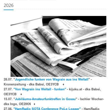
2026
28.07. "
Jugendliche funken von Wagrain aus ins Weltall
" -
Kronenzeitung - dks Babsi, OE3YCB
♦
27.07.
"Von Wagrain ins Weltall - funken"
- kijuku.at - dks Babsi,
OE3YCB
♦
15.07. "
Jubiläums-Amateurfunktreffen in Gosau
" - Ischler Wocher-
dks Ingo, OE2IKN
♦
27.06.
"HamRadio SOTA Conference PoLo Logger"
-
HamRadio