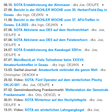
08.10.
SOTA Erstaktivierung der Almmauer
- dks Joe, OE5JFE
♦
27.09.
Bericht in der ISCHLER WOCHE zum 35. Herbst-Field-Day in
Gosau
- dks Ingo, OE2IKN
♦
11.08.
Bericht in der ISCHLER WOCHE zum 37. AFU-Treffen in
Gosau, 2.8.2023
- dks Ingo, OE2IKN
♦
07.08.
SOTA Aktivierer aus OE5 auf dem Hochreichhart
- dks Joe,
OE5JFE
♦
07.08.
SOTA Aktivierer aus OE5 auf dem Feistererhorn
- dks Joe,
OE5JFE
♦
24.07.
SOTA Erstaktivierung des Keeskogel 3291m
- dks Joe,
OE5JFE
♦
07.07.
MeinBezirk.at: Viele Teilnehmer beim XXXVII.
Amateurfunktreffen in Gosau
- dks Ingo, OE2IKN
♦
13.03. Gailtal-Journal:
Amateurfunk verbindet die ganze Welt
- dks
Christopher, OE8CKK
♦
25.02. Video:
SOTA: Fünf Operator auf dem winterlichen Plechy
OK/JC-001
- dks Joe, OE5JFE
♦
07.02. Gemeindezeitung Frankenmarkt:
Wetterstation der Gemeinde
Frankenmarkt
- dks Otto, OE5OZL
♦
30.01. Video:
SOTA Wintertour auf den Hochplettspitz
- dks Joe,
OE5JFE
♦
15.01. Video:
SOTA am winterlichen Lahngangkogel
- dks Joe,