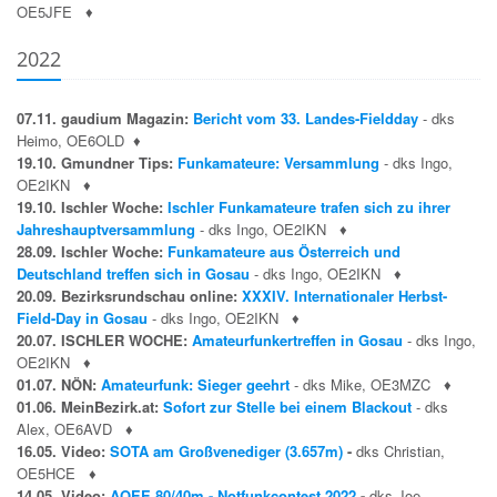
OE5JFE
♦
2022
07.11. gaudium Magazin:
Bericht vom 33. Landes-Fieldday
- dks
Heimo, OE6OLD
♦
19.10. Gmundner Tips:
Funkamateure: Versammlung
- dks Ingo,
OE2IKN
♦
19.10. Ischler Woche:
Ischler Funkamateure trafen sich zu ihrer
Jahreshauptversammlung
- dks Ingo, OE2IKN
♦
28.09. Ischler Woche:
Funkamateure aus Österreich und
Deutschland treffen sich in Gosau
- dks Ingo, OE2IKN
♦
20.09. Bezirksrundschau online:
XXXIV. Internationaler Herbst-
Field-Day in Gosau
- dks Ingo, OE2IKN
♦
20.07. ISCHLER WOCHE:
Amateurfunkertreffen in Gosau
- dks Ingo,
OE2IKN
♦
01.07. NÖN:
Amateurfunk: Sieger geehrt
- dks Mike, OE3MZC
♦
01.06. MeinBezirk.at:
Sofort zur Stelle bei einem Blackout
- dks
Alex, OE6AVD
♦
16.05. Video:
SOTA am Großvenediger (3.657m)
-
dks Christian,
OE5HCE
♦
14.05. Video:
AOEE 80/40m - Notfunkcontest 2022
-
dks Joe,