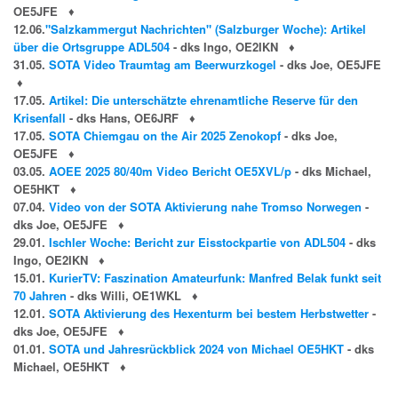
OE5JFE
♦
12.06.
"Salzkammergut Nachrichten" (Salzburger Woche): Artikel
über die Ortsgruppe ADL504
- dks Ingo, OE2IKN
♦
31.05.
SOTA Video Traumtag am Beerwurzkogel
- dks Joe, OE5JFE
♦
17.05.
Artikel: Die unterschätzte ehrenamtliche Reserve für den
Krisenfall
- dks Hans, OE6JRF
♦
17.05.
SOTA Chiemgau on the Air 2025 Zenokopf
- dks Joe,
OE5JFE
♦
03.05.
AOEE 2025 80/40m Video Bericht OE5XVL/p
- dks Michael,
OE5HKT
♦
07.04.
Video von der SOTA Aktivierung nahe Tromso Norwegen
-
dks Joe, OE5JFE
♦
29.01.
Ischler Woche: Bericht zur Eisstockpartie von ADL504
- dks
Ingo, OE2IKN
♦
15.01.
KurierTV: Faszination Amateurfunk: Manfred Belak funkt seit
70 Jahren
- dks Willi, OE1WKL
♦
12.01.
SOTA Aktivierung des Hexenturm bei bestem Herbstwetter
-
dks Joe, OE5JFE
♦
01.01.
SOTA und Jahresrückblick 2024 von Michael OE5HKT
- dks
Michael, OE5HKT
♦