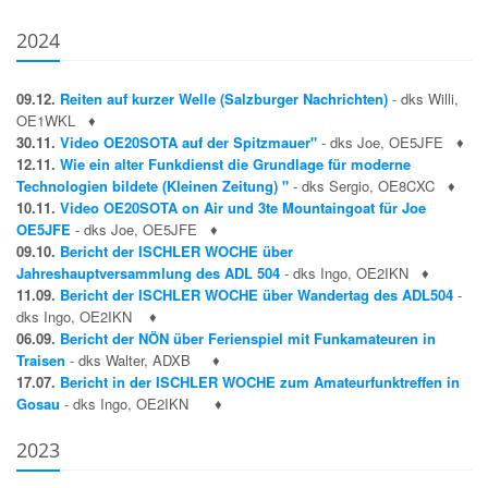
2024
09.12.
Reiten auf kurzer Welle (Salzburger Nachrichten)
- dks Willi,
OE1WKL
♦
30.11.
Video OE20SOTA auf der Spitzmauer"
- dks Joe, OE5JFE
♦
12.11.
Wie ein alter Funkdienst die Grundlage für moderne
Technologien bildete (Kleinen Zeitung) "
- dks Sergio, OE8CXC
♦
10.11.
Video OE20SOTA on Air und 3te Mountaingoat für Joe
OE5JFE
- dks Joe, OE5JFE
♦
09.10.
Bericht der ISCHLER WOCHE über
Jahreshauptversammlung des ADL 504
- dks Ingo, OE2IKN
♦
11.09.
Bericht der ISCHLER WOCHE über Wandertag des ADL504
-
dks Ingo, OE2IKN
♦
06.09.
Bericht der NÖN über Ferienspiel mit Funkamateuren in
Traisen
- dks Walter, ADXB
♦
17.07.
Bericht in der ISCHLER WOCHE zum Amateurfunktreffen in
Gosau
- dks Ingo, OE2IKN
♦
2023