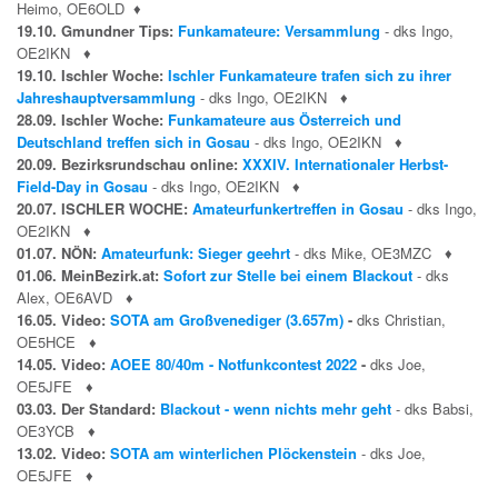
Heimo, OE6OLD
♦
19.10. Gmundner Tips:
Funkamateure: Versammlung
- dks Ingo,
OE2IKN
♦
19.10. Ischler Woche:
Ischler Funkamateure trafen sich zu ihrer
Jahreshauptversammlung
- dks Ingo, OE2IKN
♦
28.09. Ischler Woche:
Funkamateure aus Österreich und
Deutschland treffen sich in Gosau
- dks Ingo, OE2IKN
♦
20.09. Bezirksrundschau online:
XXXIV. Internationaler Herbst-
Field-Day in Gosau
- dks Ingo, OE2IKN
♦
20.07. ISCHLER WOCHE:
Amateurfunkertreffen in Gosau
- dks Ingo,
OE2IKN
♦
01.07. NÖN:
Amateurfunk: Sieger geehrt
- dks Mike, OE3MZC
♦
01.06. MeinBezirk.at:
Sofort zur Stelle bei einem Blackout
- dks
Alex, OE6AVD
♦
16.05. Video:
SOTA am Großvenediger (3.657m)
-
dks Christian,
OE5HCE
♦
14.05. Video:
AOEE 80/40m - Notfunkcontest 2022
-
dks Joe,
OE5JFE
♦
03.03. Der Standard:
Blackout - wenn nichts mehr geht
- dks Babsi,
OE3YCB
♦
13.02. Video:
SOTA am winterlichen Plöckenstein
- dks Joe,
OE5JFE
♦