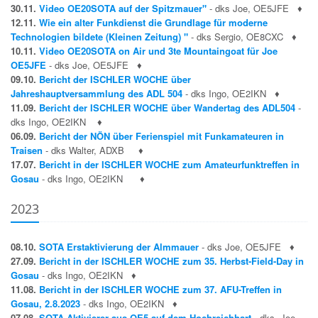
30.11.
Video OE20SOTA auf der Spitzmauer"
- dks Joe, OE5JFE
♦
12.11.
Wie ein alter Funkdienst die Grundlage für moderne
Technologien bildete (Kleinen Zeitung) "
- dks Sergio, OE8CXC
♦
10.11.
Video OE20SOTA on Air und 3te Mountaingoat für Joe
OE5JFE
- dks Joe, OE5JFE
♦
09.10.
Bericht der ISCHLER WOCHE über
Jahreshauptversammlung des ADL 504
- dks Ingo, OE2IKN
♦
11.09.
Bericht der ISCHLER WOCHE über Wandertag des ADL504
-
dks Ingo, OE2IKN
♦
06.09.
Bericht der NÖN über Ferienspiel mit Funkamateuren in
Traisen
- dks Walter, ADXB
♦
17.07.
Bericht in der ISCHLER WOCHE zum Amateurfunktreffen in
Gosau
- dks Ingo, OE2IKN
♦
2023
08.10.
SOTA Erstaktivierung der Almmauer
- dks Joe, OE5JFE
♦
27.09.
Bericht in der ISCHLER WOCHE zum 35. Herbst-Field-Day in
Gosau
- dks Ingo, OE2IKN
♦
11.08.
Bericht in der ISCHLER WOCHE zum 37. AFU-Treffen in
Gosau, 2.8.2023
- dks Ingo, OE2IKN
♦
07.08.
SOTA Aktivierer aus OE5 auf dem Hochreichhart
- dks Joe,