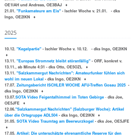
OE1IAH und Andreas, OE3BAJ
♦
21.01.
"Funkamateure am Eis"
- Ischler Woche v. 21.01. - dks
Ingo, OE2IKN
♦
2025
10.12.
"Kegelpartie"
- Ischler Woche v. 10.12. - dks Ingo, OE2IKN
♦
13.11.
"Europas Stromnetz bleibt störanfällig"
- ORF, konkret v.
13.11., ab Minute 4:31 - dks Otto, OE5OZL
♦
13.11.
"Salzkammergut Nachrichten": Amateurfunker fühlen sich
wohl im neuen Lokal
- dks Ingo, OE2IKN
♦
17.07.
Zeitungsbericht ISCHLER WOCHE AFU-Treffen Gosau 2025
-
dks Ingo, OE2IKN
♦
13.07.
SOTA Video Feigentalhimmel im Toten Gebirge
-
dks Joe,
OE5JFE
♦
12.06.
"Salzkammergut Nachrichten" (Salzburger Woche): Artikel
über die Ortsgruppe ADL504
- dks Ingo, OE2IKN
♦
31.05.
SOTA Video Traumtag am Beerwurzkogel
- dks Joe, OE5JFE
♦
17.05.
Artikel: Die unterschätzte ehrenamtliche Reserve für den