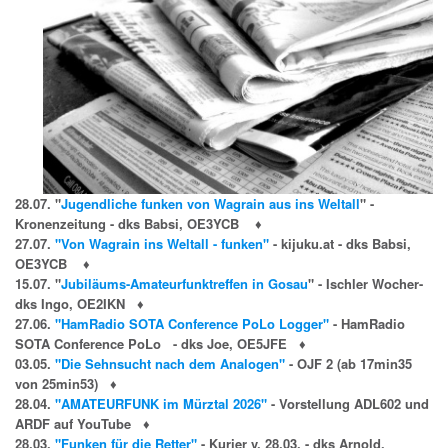
28.07. "
Jugendliche funken von Wagrain aus ins Weltall
" -
Kronenzeitung - dks Babsi, OE3YCB
♦
27.07.
"Von Wagrain ins Weltall - funken"
- kijuku.at - dks Babsi,
OE3YCB
♦
15.07. "
Jubiläums-Amateurfunktreffen in Gosau
" - Ischler Wocher-
dks Ingo, OE2IKN
♦
27.06.
"HamRadio SOTA Conference PoLo Logger"
-
HamRadio
SOTA Conference PoLo - dks Joe, OE5JFE
♦
03.05.
"Die Sehnsucht nach dem Analogen"
-
OJF 2 (ab 17min35
von 25min53)
♦
28.04.
"AMATEURFUNK im Mürztal 2026"
- Vorstellung ADL602 und
ARDF auf YouTube
♦
28.03.
"Funken für die Retter"
- Kurier v. 28.03. - dks Arnold,