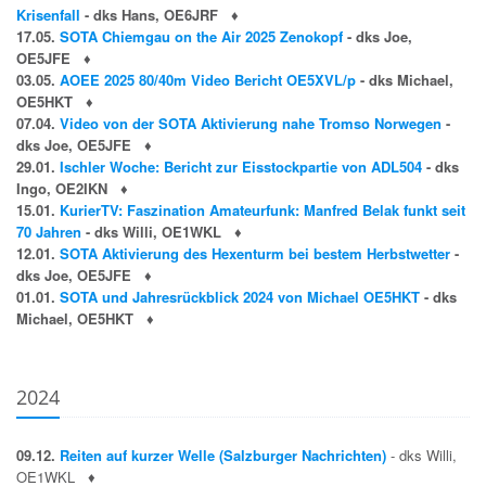
Krisenfall
- dks Hans, OE6JRF
♦
17.05.
SOTA Chiemgau on the Air 2025 Zenokopf
- dks Joe,
OE5JFE
♦
03.05.
AOEE 2025 80/40m Video Bericht OE5XVL/p
- dks Michael,
OE5HKT
♦
07.04.
Video von der SOTA Aktivierung nahe Tromso Norwegen
-
dks Joe, OE5JFE
♦
29.01.
Ischler Woche: Bericht zur Eisstockpartie von ADL504
- dks
Ingo, OE2IKN
♦
15.01.
KurierTV: Faszination Amateurfunk: Manfred Belak funkt seit
70 Jahren
- dks Willi, OE1WKL
♦
12.01.
SOTA Aktivierung des Hexenturm bei bestem Herbstwetter
-
dks Joe, OE5JFE
♦
01.01.
SOTA und Jahresrückblick 2024 von Michael OE5HKT
- dks
Michael, OE5HKT
♦
2024
09.12.
Reiten auf kurzer Welle (Salzburger Nachrichten)
- dks Willi,
OE1WKL
♦