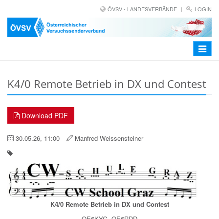
ÖVSV - LANDESVERBÄNDE
LOGIN
Toggle
navigat
K4/0 Remote Betrieb in DX und Contest
Download PDF
30.05.26, 11:00
Manfred Weissensteiner
K4/0 Remote Betrieb in DX und Contest
OE6KYG, OE6RDD