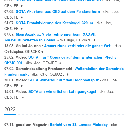
OE5JFE
♦
07.08.
SOTA Aktivierer aus OE5 auf dem Feistererhorn
- dks Joe,
OE5JFE
♦
24.07.
SOTA Erstaktivierung des Keeskogel 3291m
- dks Joe,
OE5JFE
♦
07.07.
MeinBezirk.at: Viele Teilnehmer beim XXXVII.
Amateurfunktreffen in Gosau
- dks Ingo, OE2IKN
♦
13.03. Gailtal-Journal:
Amateurfunk verbindet die ganze Welt
- dks
Christopher, OE8CKK
♦
25.02. Video:
SOTA: Fünf Operator auf dem winterlichen Plechy
OK/JC-001
- dks Joe, OE5JFE
♦
07.02. Gemeindezeitung Frankenmarkt:
Wetterstation der Gemeinde
Frankenmarkt
- dks Otto, OE5OZL
♦
30.01. Video:
SOTA Wintertour auf den Hochplettspitz
- dks Joe,
OE5JFE
♦
15.01. Video:
SOTA am winterlichen Lahngangkogel
- dks Joe,
OE5JFE
♦
2022
07.11. gaudium Magazin:
Bericht vom 33. Landes-Fieldday
- dks