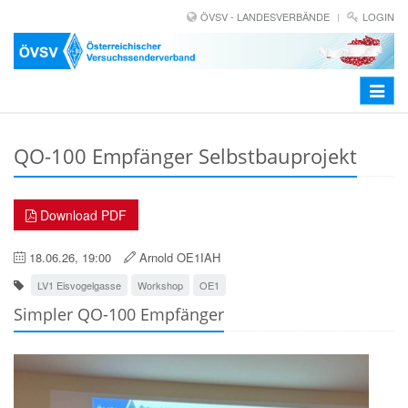
ÖVSV - LANDESVERBÄNDE
LOGIN
Toggle
navigat
QO-100 Empfänger Selbstbauprojekt
Download PDF
18.06.26, 19:00
Arnold OE1IAH
LV1 Eisvogelgasse
Workshop
OE1
Simpler QO-100 Empfänger