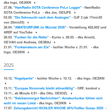
dks Ingo, OE2IKN
♦
27.06.
"HamRadio SOTA Conference PoLo Logger"
-
HamRadio
SOTA Conference PoLo - dks Joe, OE5JFE
♦
03.05.
"Die Sehnsucht nach dem Analogen"
-
OJF 2 (ab 17min35
von 25min53)
♦
28.04.
"AMATEURFUNK im Mürztal 2026"
- Vorstellung ADL602 und
ARDF auf YouTube
♦
28.03.
"Funken für die Retter"
- Kurier v. 28.03. - dks Arnold,
OE1IAH und Andreas, OE3BAJ
♦
21.01.
"Funkamateure am Eis"
- Ischler Woche v. 21.01. - dks
Ingo, OE2IKN
♦
2025
10.12.
"Kegelpartie"
- Ischler Woche v. 10.12. - dks Ingo, OE2IKN
♦
13.11.
"Europas Stromnetz bleibt störanfällig"
- ORF, konkret v.
13.11., ab Minute 4:31 - dks Otto, OE5OZL
♦
13.11.
"Salzkammergut Nachrichten": Amateurfunker fühlen sich
wohl im neuen Lokal
- dks Ingo, OE2IKN
♦
17.07.
Zeitungsbericht ISCHLER WOCHE AFU-Treffen Gosau 2025
-