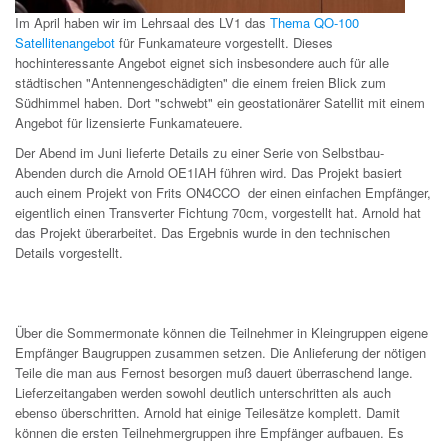
Im April haben wir im Lehrsaal des LV1 das
Thema QO-100
Satellitenangebot
für Funkamateure vorgestellt. Dieses
hochinteressante Angebot eignet sich insbesondere auch für alle
städtischen "Antennengeschädigten" die einem freien Blick zum
Südhimmel haben. Dort "schwebt" ein geostationärer Satellit mit einem
Angebot für lizensierte Funkamateuere.
Der Abend im Juni lieferte Details zu einer Serie von Selbstbau-
Abenden durch die Arnold OE1IAH führen wird. Das Projekt basiert
auch einem Projekt von Frits ON4CCO der einen einfachen Empfänger,
eigentlich einen Transverter Fichtung 70cm, vorgestellt hat. Arnold hat
das Projekt überarbeitet. Das Ergebnis wurde in den technischen
Details vorgestellt.
Über die Sommermonate können die Teilnehmer in Kleingruppen eigene
Empfänger Baugruppen zusammen setzen. Die Anlieferung der nötigen
Teile die man aus Fernost besorgen muß dauert überraschend lange.
Lieferzeitangaben werden sowohl deutlich unterschritten als auch
ebenso überschritten. Arnold hat einige Teilesätze komplett. Damit
können die ersten Teilnehmergruppen ihre Empfänger aufbauen. Es