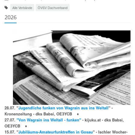
Alle Verbände
ÖVSV Dachverband
2026
28.07. "
Jugendliche funken von Wagrain aus ins Weltall
" -
Kronenzeitung - dks Babsi, OE3YCB
♦
27.07.
"Von Wagrain ins Weltall - funken"
- kijuku.at - dks Babsi,
OE3YCB
♦
15.07. "
Jubiläums-Amateurfunktreffen in Gosau
" - Ischler Wocher-