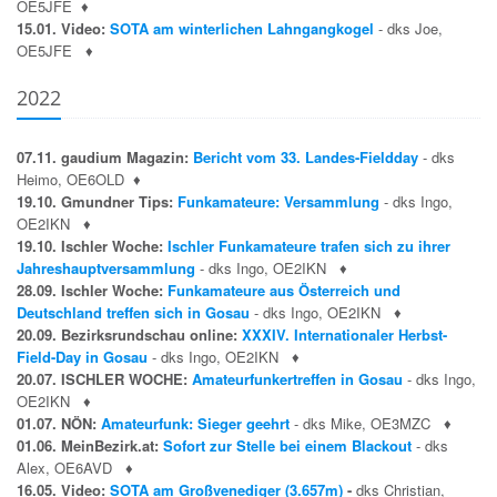
OE5JFE
♦
15.01. Video:
SOTA am winterlichen Lahngangkogel
- dks Joe,
OE5JFE
♦
2022
07.11. gaudium Magazin:
Bericht vom 33. Landes-Fieldday
- dks
Heimo, OE6OLD
♦
19.10. Gmundner Tips:
Funkamateure: Versammlung
- dks Ingo,
OE2IKN
♦
19.10. Ischler Woche:
Ischler Funkamateure trafen sich zu ihrer
Jahreshauptversammlung
- dks Ingo, OE2IKN
♦
28.09. Ischler Woche:
Funkamateure aus Österreich und
Deutschland treffen sich in Gosau
- dks Ingo, OE2IKN
♦
20.09. Bezirksrundschau online:
XXXIV. Internationaler Herbst-
Field-Day in Gosau
- dks Ingo, OE2IKN
♦
20.07. ISCHLER WOCHE:
Amateurfunkertreffen in Gosau
- dks Ingo,
OE2IKN
♦
01.07. NÖN:
Amateurfunk: Sieger geehrt
- dks Mike, OE3MZC
♦
01.06. MeinBezirk.at:
Sofort zur Stelle bei einem Blackout
- dks
Alex, OE6AVD
♦
16.05. Video:
SOTA am Großvenediger (3.657m)
-
dks Christian,