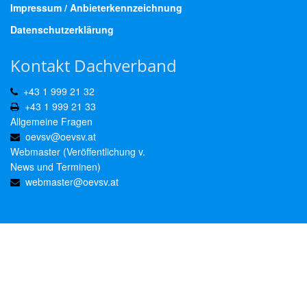
Impressum / Anbieterkennzeichnung
Datenschutzerklärung
Kontakt Dachverband
+43 1 999 21 32
+43 1 999 21 33
Allgemeine Fragen
oevsv@oevsv.at
Webmaster (Veröffentlichung v.
News und Terminen)
webmaster@oevsv.at