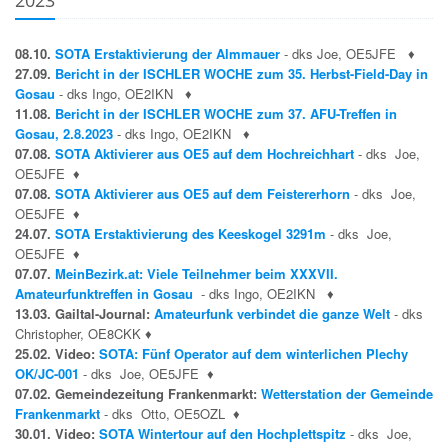
2023
08.10.
SOTA Erstaktivierung der Almmauer
- dks Joe, OE5JFE
♦
27.09.
Bericht in der ISCHLER WOCHE zum 35. Herbst-Field-Day in
Gosau
- dks Ingo, OE2IKN
♦
11.08.
Bericht in der ISCHLER WOCHE zum 37. AFU-Treffen in
Gosau, 2.8.2023
- dks Ingo, OE2IKN
♦
07.08.
SOTA Aktivierer aus OE5 auf dem Hochreichhart
- dks Joe,
OE5JFE
♦
07.08.
SOTA Aktivierer aus OE5 auf dem Feistererhorn
- dks Joe,
OE5JFE
♦
24.07.
SOTA Erstaktivierung des Keeskogel 3291m
- dks Joe,
OE5JFE
♦
07.07.
MeinBezirk.at: Viele Teilnehmer beim XXXVII.
Amateurfunktreffen in Gosau
- dks Ingo, OE2IKN
♦
13.03. Gailtal-Journal:
Amateurfunk verbindet die ganze Welt
- dks
Christopher, OE8CKK
♦
25.02. Video:
SOTA: Fünf Operator auf dem winterlichen Plechy
OK/JC-001
- dks Joe, OE5JFE
♦
07.02. Gemeindezeitung Frankenmarkt:
Wetterstation der Gemeinde
Frankenmarkt
- dks Otto, OE5OZL
♦
30.01. Video:
SOTA Wintertour auf den Hochplettspitz
- dks Joe,