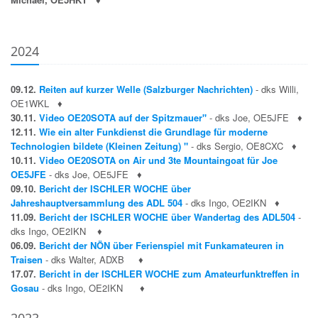
2024
09.12.
Reiten auf kurzer Welle (Salzburger Nachrichten)
- dks Willi,
OE1WKL
♦
30.11.
Video OE20SOTA auf der Spitzmauer"
- dks Joe, OE5JFE
♦
12.11.
Wie ein alter Funkdienst die Grundlage für moderne
Technologien bildete (Kleinen Zeitung) "
- dks Sergio, OE8CXC
♦
10.11.
Video OE20SOTA on Air und 3te Mountaingoat für Joe
OE5JFE
- dks Joe, OE5JFE
♦
09.10.
Bericht der ISCHLER WOCHE über
Jahreshauptversammlung des ADL 504
- dks Ingo, OE2IKN
♦
11.09.
Bericht der ISCHLER WOCHE über Wandertag des ADL504
-
dks Ingo, OE2IKN
♦
06.09.
Bericht der NÖN über Ferienspiel mit Funkamateuren in
Traisen
- dks Walter, ADXB
♦
17.07.
Bericht in der ISCHLER WOCHE zum Amateurfunktreffen in
Gosau
- dks Ingo, OE2IKN
♦