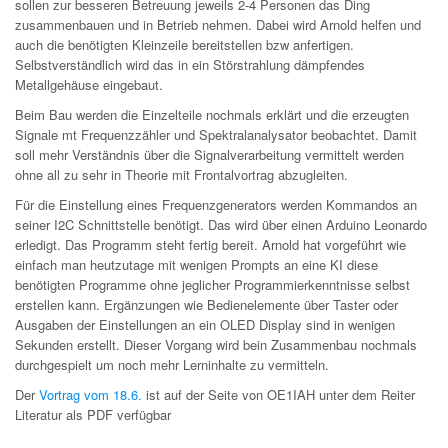
sollen zur besseren Betreuung jeweils 2-4 Personen das Ding
zusammenbauen und in Betrieb nehmen. Dabei wird Arnold helfen und
auch die benötigten Kleinzeile bereitstellen bzw anfertigen.
Selbstverständlich wird das in ein Störstrahlung dämpfendes
Metallgehäuse eingebaut.
Beim Bau werden die Einzelteile nochmals erklärt und die erzeugten
Signale mt Frequenzzähler und Spektralanalysator beobachtet. Damit
soll mehr Verständnis über die Signalverarbeitung vermittelt werden
ohne all zu sehr in Theorie mit Frontalvortrag abzugleiten.
Für die Einstellung eines Frequenzgenerators werden Kommandos an
seiner I2C Schnittstelle benötigt. Das wird über einen Arduino Leonardo
erledigt. Das Programm steht fertig bereit. Arnold hat vorgeführt wie
einfach man heutzutage mit wenigen Prompts an eine KI diese
benötigten Programme ohne jeglicher Programmierkenntnisse selbst
erstellen kann. Ergänzungen wie Bedienelemente über Taster oder
Ausgaben der Einstellungen an ein OLED Display sind in wenigen
Sekunden erstellt. Dieser Vorgang wird bein Zusammenbau nochmals
durchgespielt um noch mehr Lerninhalte zu vermitteln.
Der
Vortrag vom 18.6.
ist auf der Seite von OE1IAH unter dem Reiter
Literatur als PDF verfügbar