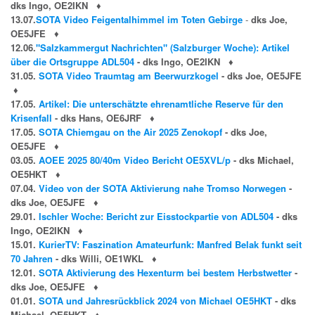
dks Ingo, OE2IKN
♦
13.07.
SOTA Video Feigentalhimmel im Toten Gebirge
-
dks Joe,
OE5JFE
♦
12.06.
"Salzkammergut Nachrichten" (Salzburger Woche): Artikel
über die Ortsgruppe ADL504
- dks Ingo, OE2IKN
♦
31.05.
SOTA Video Traumtag am Beerwurzkogel
- dks Joe, OE5JFE
♦
17.05.
Artikel: Die unterschätzte ehrenamtliche Reserve für den
Krisenfall
- dks Hans, OE6JRF
♦
17.05.
SOTA Chiemgau on the Air 2025 Zenokopf
- dks Joe,
OE5JFE
♦
03.05.
AOEE 2025 80/40m Video Bericht OE5XVL/p
- dks Michael,
OE5HKT
♦
07.04.
Video von der SOTA Aktivierung nahe Tromso Norwegen
-
dks Joe, OE5JFE
♦
29.01.
Ischler Woche: Bericht zur Eisstockpartie von ADL504
- dks
Ingo, OE2IKN
♦
15.01.
KurierTV: Faszination Amateurfunk: Manfred Belak funkt seit
70 Jahren
- dks Willi, OE1WKL
♦
12.01.
SOTA Aktivierung des Hexenturm bei bestem Herbstwetter
-
dks Joe, OE5JFE
♦
01.01.
SOTA und Jahresrückblick 2024 von Michael OE5HKT
- dks
Michael, OE5HKT
♦