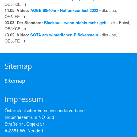
OE5HCE
♦
14.05. Video:
AOEE 80/40m - Notfunkcontest 2022
-
dks Joe,
OE5JFE
♦
03.03. Der Standard:
Blackout - wenn nichts mehr geht
- dks Babsi,
OE3YCB
♦
13.02. Video:
SOTA am winterlichen Plöckenstein
- dks Joe,
OE5JFE
♦
Sitemap
Sitemap
Impressum
Österreichischer Versuchssenderverband
Industriezentrum NÖ-Süd
Straße 14, Objekt 31
A-2351 Wr. Neudorf