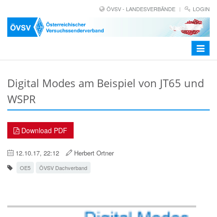
ÖVSV - LANDESVERBÄNDE
LOGIN
Toggle
navigat
Digital Modes am Beispiel von JT65 und
WSPR
Download PDF
12.10.17, 22:12
Herbert Ortner
OE5
ÖVSV Dachverband