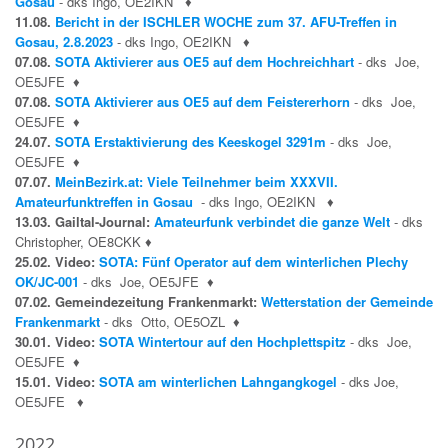
Gosau
- dks Ingo, OE2IKN
♦
11.08.
Bericht in der ISCHLER WOCHE zum 37. AFU-Treffen in
Gosau, 2.8.2023
- dks Ingo, OE2IKN
♦
07.08.
SOTA Aktivierer aus OE5 auf dem Hochreichhart
- dks Joe,
OE5JFE
♦
07.08.
SOTA Aktivierer aus OE5 auf dem Feistererhorn
- dks Joe,
OE5JFE
♦
24.07.
SOTA Erstaktivierung des Keeskogel 3291m
- dks Joe,
OE5JFE
♦
07.07.
MeinBezirk.at: Viele Teilnehmer beim XXXVII.
Amateurfunktreffen in Gosau
- dks Ingo, OE2IKN
♦
13.03. Gailtal-Journal:
Amateurfunk verbindet die ganze Welt
- dks
Christopher, OE8CKK
♦
25.02. Video:
SOTA: Fünf Operator auf dem winterlichen Plechy
OK/JC-001
- dks Joe, OE5JFE
♦
07.02. Gemeindezeitung Frankenmarkt:
Wetterstation der Gemeinde
Frankenmarkt
- dks Otto, OE5OZL
♦
30.01. Video:
SOTA Wintertour auf den Hochplettspitz
- dks Joe,
OE5JFE
♦
15.01. Video:
SOTA am winterlichen Lahngangkogel
- dks Joe,
OE5JFE
♦
2022