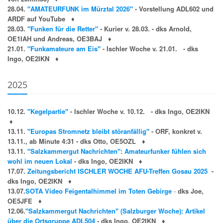
28.04.
"AMATEURFUNK im Mürztal 2026"
- Vorstellung ADL602 und
ARDF auf YouTube
♦
28.03.
"Funken für die Retter"
- Kurier v. 28.03. - dks Arnold,
OE1IAH und Andreas, OE3BAJ
♦
21.01.
"Funkamateure am Eis"
- Ischler Woche v. 21.01. - dks
Ingo, OE2IKN
♦
2025
10.12.
"Kegelpartie"
- Ischler Woche v. 10.12. - dks Ingo, OE2IKN
♦
13.11.
"Europas Stromnetz bleibt störanfällig"
- ORF, konkret v.
13.11., ab Minute 4:31 - dks Otto, OE5OZL
♦
13.11.
"Salzkammergut Nachrichten": Amateurfunker fühlen sich
wohl im neuen Lokal
- dks Ingo, OE2IKN
♦
17.07.
Zeitungsbericht ISCHLER WOCHE AFU-Treffen Gosau 2025
-
dks Ingo, OE2IKN
♦
13.07.
SOTA Video Feigentalhimmel im Toten Gebirge
-
dks Joe,
OE5JFE
♦
12.06.
"Salzkammergut Nachrichten" (Salzburger Woche): Artikel
über die Ortsgruppe ADL504
- dks Ingo, OE2IKN
♦