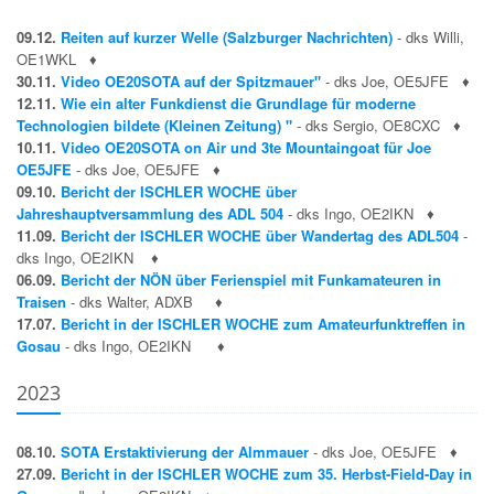
09.12.
Reiten auf kurzer Welle (Salzburger Nachrichten)
- dks Willi,
OE1WKL
♦
30.11.
Video OE20SOTA auf der Spitzmauer"
- dks Joe, OE5JFE
♦
12.11.
Wie ein alter Funkdienst die Grundlage für moderne
Technologien bildete (Kleinen Zeitung) "
- dks Sergio, OE8CXC
♦
10.11.
Video OE20SOTA on Air und 3te Mountaingoat für Joe
OE5JFE
- dks Joe, OE5JFE
♦
09.10.
Bericht der ISCHLER WOCHE über
Jahreshauptversammlung des ADL 504
- dks Ingo, OE2IKN
♦
11.09.
Bericht der ISCHLER WOCHE über Wandertag des ADL504
-
dks Ingo, OE2IKN
♦
06.09.
Bericht der NÖN über Ferienspiel mit Funkamateuren in
Traisen
- dks Walter, ADXB
♦
17.07.
Bericht in der ISCHLER WOCHE zum Amateurfunktreffen in
Gosau
- dks Ingo, OE2IKN
♦
2023
08.10.
SOTA Erstaktivierung der Almmauer
- dks Joe, OE5JFE
♦
27.09.
Bericht in der ISCHLER WOCHE zum 35. Herbst-Field-Day in