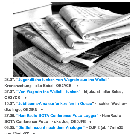
28.07. "
Jugendliche funken von Wagrain aus ins Weltall
" -
Kronenzeitung - dks Babsi, OE3YCB
♦
27.07.
"Von Wagrain ins Weltall - funken"
- kijuku.at - dks Babsi,
OE3YCB
♦
15.07. "
Jubiläums-Amateurfunktreffen in Gosau
" - Ischler Wocher-
dks Ingo, OE2IKN
♦
27.06.
"HamRadio SOTA Conference PoLo Logger"
-
HamRadio
SOTA Conference PoLo - dks Joe, OE5JFE
♦
03.05.
"Die Sehnsucht nach dem Analogen"
-
OJF 2 (ab 17min35
von 25min53)
♦