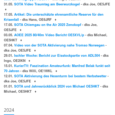
31.05.
SOTA Video Traumtag am Beerwurzkogel
- dks Joe, OE5JFE
♦
17.05.
Artikel: Die unterschätzte ehrenamtliche Reserve für den
Krisenfall
- dks Hans, OE6JRF
♦
17.05.
SOTA Chiemgau on the Air 2025 Zenokopf
- dks Joe,
OE5JFE
♦
03.05.
AOEE 2025 80/40m Video Bericht OE5XVL/p
- dks Michael,
OE5HKT
♦
07.04.
Video von der SOTA Aktivierung nahe Tromso Norwegen
-
dks Joe, OE5JFE
♦
29.01.
Ischler Woche: Bericht zur Eisstockpartie von ADL504
- dks
Ingo, OE2IKN
♦
15.01.
KurierTV: Faszination Amateurfunk: Manfred Belak funkt seit
70 Jahren
- dks Willi, OE1WKL
♦
12.01.
SOTA Aktivierung des Hexenturm bei bestem Herbstwetter
-
dks Joe, OE5JFE
♦
01.01.
SOTA und Jahresrückblick 2024 von Michael OE5HKT
- dks
Michael, OE5HKT
♦
2024