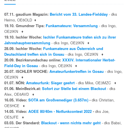
07.11. gaudium Magazin:
Bericht vom 33. Landes-Fieldday
- dks
Heimo, OE6OLD
♦
19.10. Gmundner Tips:
Funkamateure: Versammlung
- dks Ingo,
OE2IKN
♦
19.10. Ischler Woche:
Ischler Funkamateure trafen sich zu ihrer
Jahreshauptversammlung
- dks Ingo, OE2IKN
♦
28.09. Ischler Woche:
Funkamateure aus Österreich und
Deutschland treffen sich in Gosau
- dks Ingo, OE2IKN
♦
20.09. Bezirksrundschau online:
XXXIV. Internationaler Herbst-
Field-Day in Gosau
- dks Ingo, OE2IKN
♦
20.07. ISCHLER WOCHE:
Amateurfunkertreffen in Gosau
- dks Ingo,
OE2IKN
♦
01.07. NÖN:
Amateurfunk: Sieger geehrt
- dks Mike, OE3MZC
♦
01.06. MeinBezirk.at:
Sofort zur Stelle bei einem Blackout
- dks
Alex, OE6AVD
♦
16.05. Video:
SOTA am Großvenediger (3.657m)
-
dks Christian,
OE5HCE
♦
14.05. Video:
AOEE 80/40m - Notfunkcontest 2022
-
dks Joe,
OE5JFE
♦
03.03. Der Standard:
Blackout - wenn nichts mehr geht
- dks Babsi,