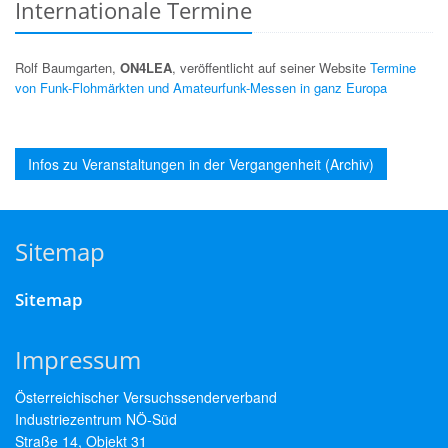
Internationale Termine
Rolf Baumgarten,
ON4LEA
, veröffentlicht auf seiner Website
Termine
von Funk-Flohmärkten und Amateurfunk-Messen in ganz Europa
Infos zu Veranstaltungen in der Vergangenheit (Archiv)
Sitemap
Sitemap
Impressum
Österreichischer Versuchssenderverband
Industriezentrum NÖ-Süd
Straße 14, Objekt 31