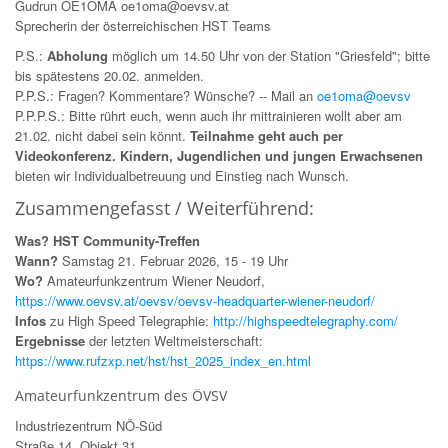
Gudrun OE1OMA oe1oma@oevsv.at
Sprecherin der österreichischen HST Teams
P.S.:
Abholung
möglich um 14.50 Uhr von der Station "Griesfeld"; bitte
bis spätestens 20.02. anmelden.
P.P.S.: Fragen? Kommentare? Wünsche? -- Mail an
oe1oma@oevsv
P.P.P.S.: Bitte rührt euch, wenn auch ihr mittrainieren wollt aber am
21.02. nicht dabei sein könnt.
Teilnahme geht auch per
Videokonferenz.
Kindern, Jugendlichen und jungen Erwachsenen
bieten wir Individualbetreuung und Einstieg nach Wunsch.
Zusammengefasst / Weiterführend:
Was? HST Community-Treffen
Wann?
Samstag 21. Februar 2026, 15 - 19 Uhr
Wo?
Amateurfunkzentrum Wiener Neudorf,
https://www.oevsv.at/oevsv/oevsv-headquarter-wiener-neudorf/
Infos
zu High Speed Telegraphie:
http://highspeedtelegraphy.com/
Ergebnisse
der letzten Weltmeisterschaft:
https://www.rufzxp.net/hst/hst_2025_index_en.html
Amateurfunkzentrum des ÖVSV
Industriezentrum NÖ-Süd
Straße 14, Objekt 31