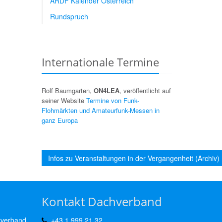
ARDF Kalender Österreich
Rundspruch
Internationale Termine
Rolf Baumgarten,
ON4LEA
, veröffentlicht auf
seiner Website
Termine von Funk-
Flohmärkten und Amateurfunk-Messen in
ganz Europa
Infos zu Veranstaltungen in der Vergangenheit (Archiv)
Kontakt Dachverband
rverband
+43 1 999 21 32