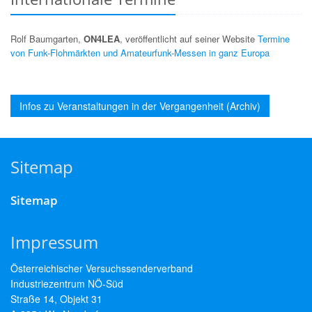
Rolf Baumgarten,
ON4LEA
, veröffentlicht auf seiner Website
Termine
von Funk-Flohmärkten und Amateurfunk-Messen in ganz Europa
Infos zu Veranstaltungen in der Vergangenheit (Archiv)
Sitemap
Sitemap
Impressum
Österreichischer Versuchssenderverband
Industriezentrum NÖ-Süd
Straße 14, Objekt 31